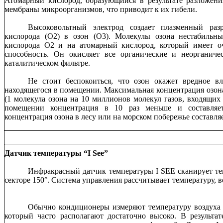
Атомарный кислород, образующийся в результате разложени
мембраны микроорганизмов, что приводит к их гибели.
Высоковольтный электрод создает плазменный раз
кислорода (O2) в озон (O3). Молекулы озона нестабильн
кислорода О2 и на атомарный кислород, который имеет о
способность. Он окисляет все органические и неорганиче
каталитическом фильтре.
Не стоит беспокоиться, что озон окажет вредное вл
находящегося в помещении. Максимальная концентрация озона
(1 молекула озона на 10 миллионов молекул газов, входящих 
помещении концентрация в 10 раз меньше и составляет
концентрация озона в лесу или на морском побережье составляет
Датчик температуры “
I
See”
Инфракрасный датчик температуры I SEE сканирует те
секторе 150°. Система управления рассчитывает температуру,
Обычно кондиционеры измеряют температуру воздуха 
который часто располагают достаточно высоко. В результа